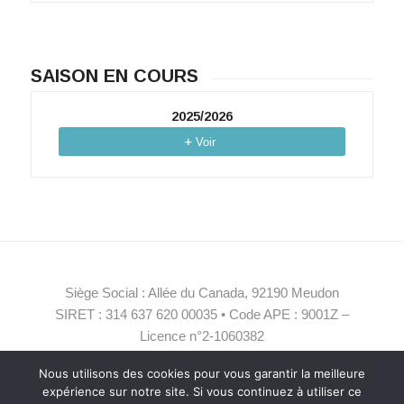
SAISON EN COURS
2025/2026
Voir
Siège Social : Allée du Canada, 92190 Meudon
SIRET : 314 637 620 00035 • Code APE : 9001Z –
Licence n°2-1060382
contact@compagniearcane.com
Nous utilisons des cookies pour vous garantir la meilleure
expérience sur notre site. Si vous continuez à utiliser ce