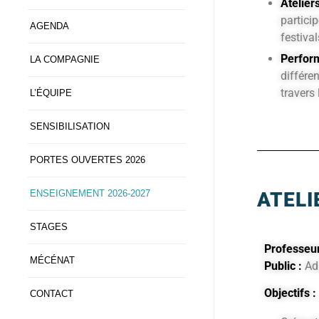
Atelier
partici
AGENDA
festiva
Perform
LA COMPAGNIE
différe
travers 
L’ÉQUIPE
SENSIBILISATION
PORTES OUVERTES 2026
ATEL
ENSEIGNEMENT 2026-2027
STAGES
Professeur
MÉCÉNAT
Public :
Adu
Objectifs :
CONTACT