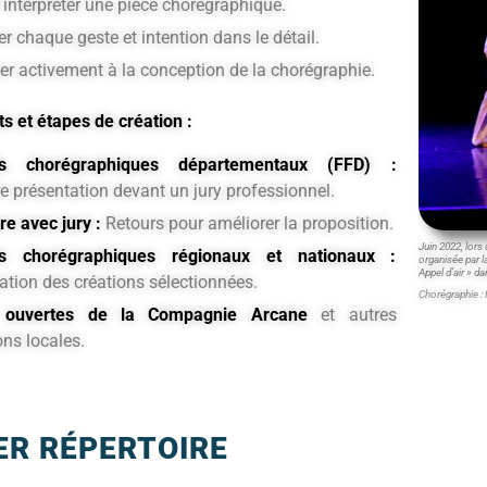
t interpréter une pièce chorégraphique.
er chaque geste et intention dans le détail.
per activement à la conception de la chorégraphie.
 et étapes de création :
ds chorégraphiques départementaux (FFD) :
e présentation devant un jury professionnel.
re avec jury :
Retours pour améliorer la proposition.
Juin 2022, lors
s chorégraphiques régionaux et nationaux :
organisée par l
Appel d’air » d
ation des créations sélectionnées.
Chorégraphie : 
 ouvertes de la Compagnie Arcane
et autres
ons locales.
ER RÉPERTOIRE