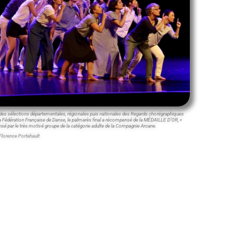
 des sélections départementales, régionales puis nationales des Regards chorégraphiques
a Fédération Française de Danse, le palmarès final a récompensé de la MÉDAILLE D’OR, «
ansé par le très motivé groupe de la catégorie adulte de la Compagnie Arcane.
Florence Portehault