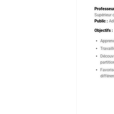
Professeur
Supérieur 
Public :
Ado
Objectifs :
Apprend
Travaill
Découvr
partiti
Favoris
différe