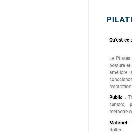
PILAT
Qu’est-ce q
Le Pilates
posture et 
améliore l
conscience
respiration
Public :
To
seniors, 
méthode es
Matériel :
Roller…