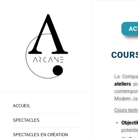
AC
COURS
La Compa
ateliers
po
contempora
Modern Ja
ACCUEIL
Cours techn
SPECTACLES
Objectif
potentie
SPECTACLES EN CRÉATION