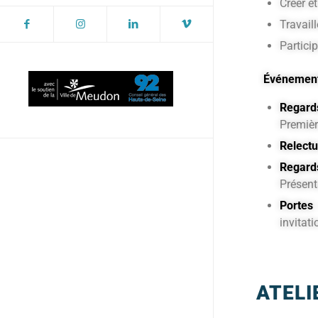
Créer e
Travaill
Partici
Événements
Regar
Premièr
Relectu
Regard
Présent
Portes
invitati
ATELI