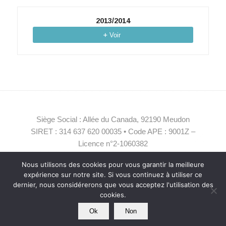
2013/2014
Voir
Siège Social : Allée du Canada, 92190 Meudon
SIRET : 314 637 620 00035 • Code APE : 9001Z –
Licence n°2-1060382
contact@compagniearcane.com
Nous utilisons des cookies pour vous garantir la meilleure
expérience sur notre site. Si vous continuez à utiliser ce
dernier, nous considérerons que vous acceptez l'utilisation des
cookies.
Ok
Non
© Copyright - Compagnie Arcane