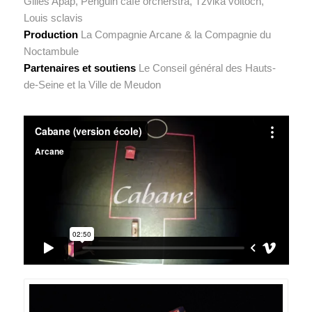
Gilles Apap, Penguin café orcherstra, Tzvika voltoch,
Louis sclavis
Production
La Compagnie Arcane & la Compagnie du
Noctambule
Partenaires et soutiens
Le Conseil général des Hauts-
de-Seine et la Ville de Meudon