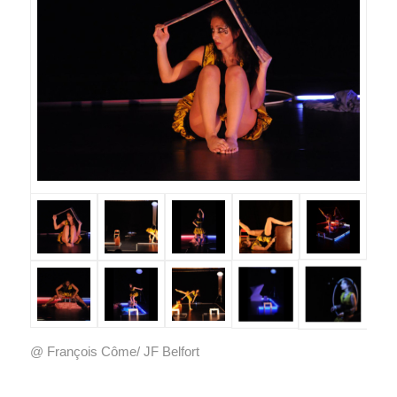
@ François Côme/ JF Belfort