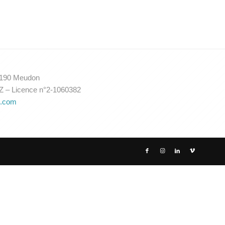
92190 Meudon
Z – Licence n°2-1060382
e.com