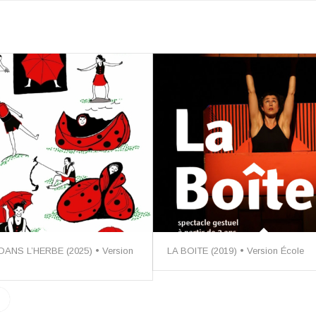
ANS L’HERBE (2025) • Version
LA BOITE (2019) • Version École