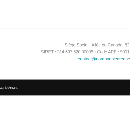
Siège Social : Allée du Canada, 
SIRET : 314 637 620 00035 • Code APE : 9001
contact@compagniearcan
agnie Arcane