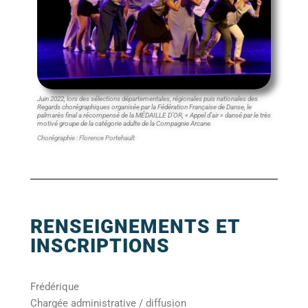
Juin 2022, lors des sélections départementales, régionales puis nationales des
Regards chorégraphiques organisée par la Fédération Française de Danse, le
palmarès final a récompensé de la MÉDAILLE D’OR, « Appel d’air » dansé par le très
motivé groupe de la catégorie adulte de la Compagnie Arcane.
Chorégraphie : Florence Portehault
RENSEIGNEMENTS ET
INSCRIPTIONS
Frédérique
Chargée administrative / diffusion