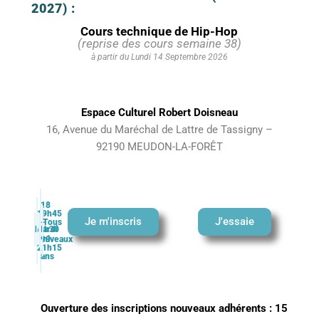
2027) :
Cours technique de Hip-Hop
(reprise des cours semaine 38)
à partir du Lundi 14 Septembre 2026
Espace Culturel Robert Doisneau
16, Avenue du Maréchal de Lattre de Tassigny –
92190 MEUDON-LA-FORÊT
18
19h45
Je m'inscris
J'essaie
–
Tous
Mardi
1h30
–
99
niveaux
21h15
ans
Ouverture des inscriptions nouveaux adhérents : 15